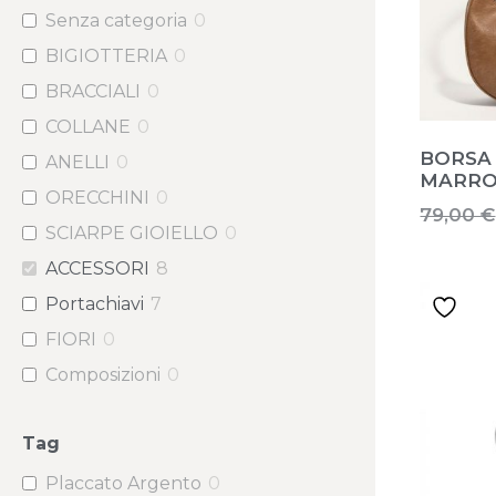
Senza categoria
0
BIGIOTTERIA
0
BRACCIALI
0
COLLANE
0
BORSA
ANELLI
0
MARRO
ORECCHINI
0
79,00
€
SCIARPE GIOIELLO
0
ACCESSORI
8
Portachiavi
7
FIORI
0
Composizioni
0
Sciarpe
0
Tag
Classici
0
Fiori
0
Placcato Argento
0