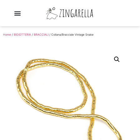
Home
/
BIGIOTTERIA
/
BRACCIALI
/ Collana/Bracciale Vintage Snake