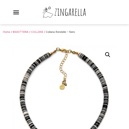
Home
/
BIGIOTTERIA
/
COLLANE
/ Collana Rondelle – Nero